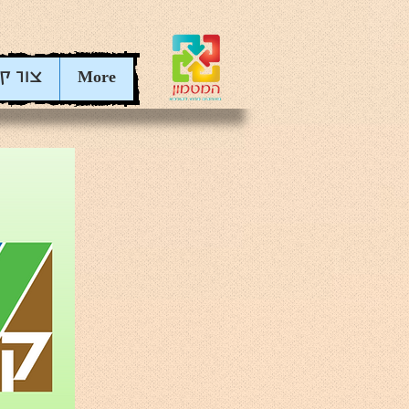
More
צור ק