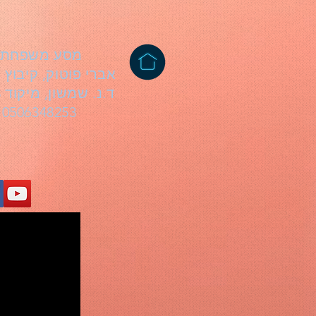
מסע משפחתי
אברי פוטוק, קיבוץ 
ד.נ. שמשון, מיקוד 99803
0506348253