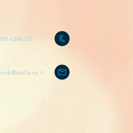
050-6348253
otok@walla.co.il