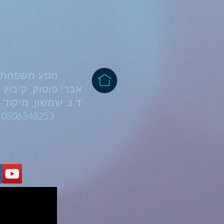
מסע משפחתי
אברי פוטוק, קיבוץ 
ד.נ. שמשון, מיקוד 99803
0506348253