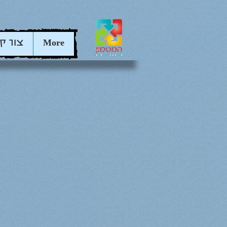
More
צור ק