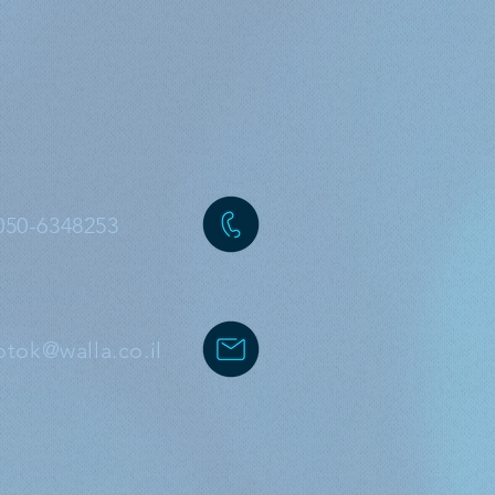
050-6348253
otok@walla.co.il