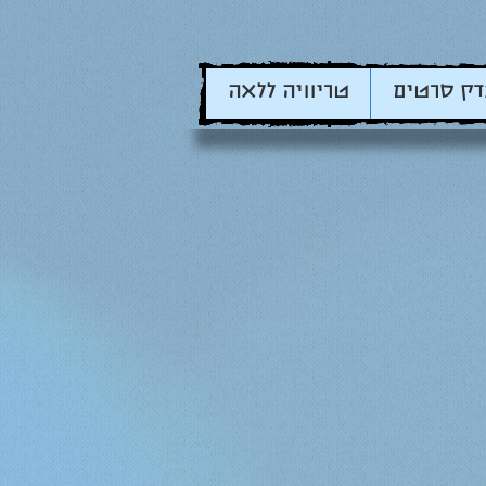
דק סרטים
טריוויה ללאה