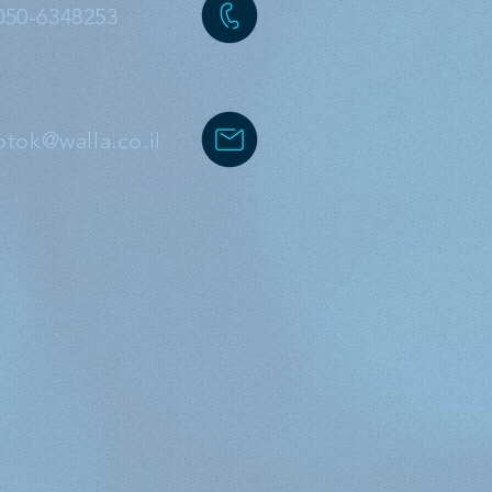
050-6348253
otok@walla.co.il