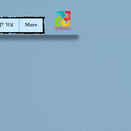
More
צור ק