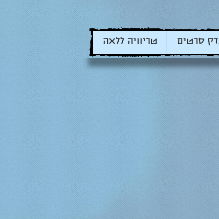
דק סרטים
טריוויה ללאה